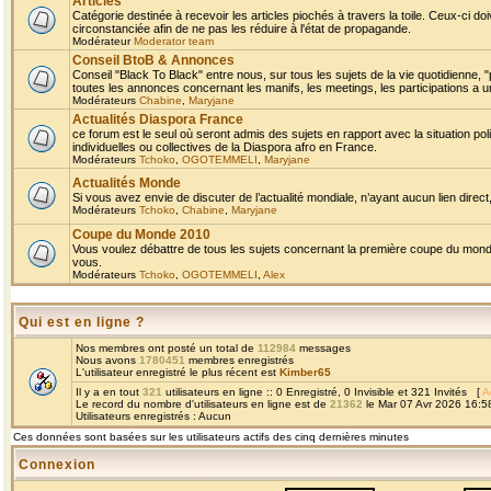
Articles
Catégorie destinée à recevoir les articles piochés à travers la toile. Ceux-ci doi
circonstanciée afin de ne pas les réduire à l'état de propagande.
Modérateur
Moderator team
Conseil BtoB & Annonces
Conseil "Black To Black" entre nous, sur tous les sujets de la vie quotidienne, "
toutes les annonces concernant les manifs, les meetings, les participations a un
Modérateurs
Chabine
,
Maryjane
Actualités Diaspora France
ce forum est le seul où seront admis des sujets en rapport avec la situation pol
individuelles ou collectives de la Diaspora afro en France.
Modérateurs
Tchoko
,
OGOTEMMELI
,
Maryjane
Actualités Monde
Si vous avez envie de discuter de l’actualité mondiale, n’ayant aucun lien direct, 
Modérateurs
Tchoko
,
Chabine
,
Maryjane
Coupe du Monde 2010
Vous voulez débattre de tous les sujets concernant la première coupe du monde 
vous.
Modérateurs
Tchoko
,
OGOTEMMELI
,
Alex
Qui est en ligne ?
Nos membres ont posté un total de
112984
messages
Nous avons
1780451
membres enregistrés
L'utilisateur enregistré le plus récent est
Kimber65
Il y a en tout
321
utilisateurs en ligne :: 0 Enregistré, 0 Invisible et 321 Invités [
A
Le record du nombre d'utilisateurs en ligne est de
21362
le Mar 07 Avr 2026 16:5
Utilisateurs enregistrés : Aucun
Ces données sont basées sur les utilisateurs actifs des cinq dernières minutes
Connexion