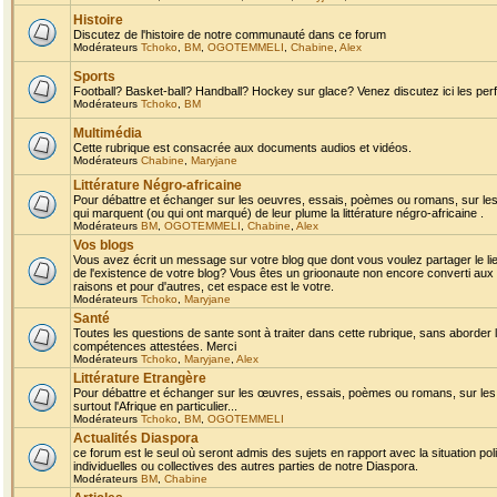
Histoire
Discutez de l'histoire de notre communauté dans ce forum
Modérateurs
Tchoko
,
BM
,
OGOTEMMELI
,
Chabine
,
Alex
Sports
Football? Basket-ball? Handball? Hockey sur glace? Venez discutez ici les perf
Modérateurs
Tchoko
,
BM
Multimédia
Cette rubrique est consacrée aux documents audios et vidéos.
Modérateurs
Chabine
,
Maryjane
Littérature Négro-africaine
Pour débattre et échanger sur les oeuvres, essais, poèmes ou romans, sur les
qui marquent (ou qui ont marqué) de leur plume la littérature négro-africaine .
Modérateurs
BM
,
OGOTEMMELI
,
Chabine
,
Alex
Vos blogs
Vous avez écrit un message sur votre blog que dont vous voulez partager le li
de l'existence de votre blog? Vous êtes un grioonaute non encore converti aux 
raisons et pour d'autres, cet espace est le votre.
Modérateurs
Tchoko
,
Maryjane
Santé
Toutes les questions de sante sont à traiter dans cette rubrique, sans aborder le
compétences attestées. Merci
Modérateurs
Tchoko
,
Maryjane
,
Alex
Littérature Etrangère
Pour débattre et échanger sur les œuvres, essais, poèmes ou romans, sur les
surtout l'Afrique en particulier...
Modérateurs
Tchoko
,
BM
,
OGOTEMMELI
Actualités Diaspora
ce forum est le seul où seront admis des sujets en rapport avec la situation pol
individuelles ou collectives des autres parties de notre Diaspora.
Modérateurs
BM
,
Chabine