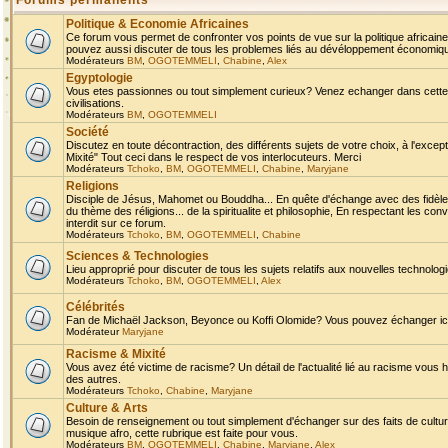
Forums permanents
Politique & Economie Africaines
Ce forum vous permet de confronter vos points de vue sur la politique africaine,
pouvez aussi discuter de tous les problemes liés au dévéloppement économique 
Modérateurs
BM
,
OGOTEMMELI
,
Chabine
,
Alex
Egyptologie
Vous etes passionnes ou tout simplement curieux? Venez echanger dans cette ru
civilisations.
Modérateurs
BM
,
OGOTEMMELI
Société
Discutez en toute décontraction, des différents sujets de votre choix, à l'exce
Mixité" Tout ceci dans le respect de vos interlocuteurs. Merci
Modérateurs
Tchoko
,
BM
,
OGOTEMMELI
,
Chabine
,
Maryjane
Religions
Disciple de Jésus, Mahomet ou Bouddha... En quête d'échange avec des fidèles
du thème des réligions... de la spiritualite et philosophie, En respectant les 
interdit sur ce forum.
Modérateurs
Tchoko
,
BM
,
OGOTEMMELI
,
Chabine
Sciences & Technologies
Lieu approprié pour discuter de tous les sujets relatifs aux nouvelles technolo
Modérateurs
Tchoko
,
BM
,
OGOTEMMELI
,
Alex
Célébrités
Fan de Michaël Jackson, Beyonce ou Koffi Olomide? Vous pouvez échanger ici l
Modérateur
Maryjane
Racisme & Mixité
Vous avez été victime de racisme? Un détail de l'actualité lié au racisme vous 
des autres.
Modérateurs
Tchoko
,
Chabine
,
Maryjane
Culture & Arts
Besoin de renseignement ou tout simplement d'échanger sur des faits de culture,
musique afro, cette rubrique est faite pour vous.
Modérateurs
BM
,
OGOTEMMELI
,
Chabine
,
Maryjane
,
Alex