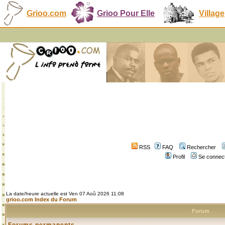
Grioo.com
Grioo Pour Elle
Village
RSS
FAQ
Rechercher
Profil
Se connect
La date/heure actuelle est Ven 07 Aoû 2026 11:08
grioo.com Index du Forum
Forum