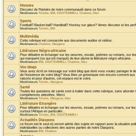
Histoire
Discutez de l'histoire de notre communauté dans ce forum
Modérateurs
Tchoko
,
BM
,
OGOTEMMELI
,
Chabine
,
Alex
Sports
Football? Basket-ball? Handball? Hockey sur glace? Venez discutez ici les perf
Modérateurs
Tchoko
,
BM
Multimédia
Cette rubrique est consacrée aux documents audios et vidéos.
Modérateurs
Chabine
,
Maryjane
Littérature Négro-africaine
Pour débattre et échanger sur les oeuvres, essais, poèmes ou romans, sur les
qui marquent (ou qui ont marqué) de leur plume la littérature négro-africaine .
Modérateurs
BM
,
OGOTEMMELI
,
Chabine
,
Alex
Vos blogs
Vous avez écrit un message sur votre blog que dont vous voulez partager le li
de l'existence de votre blog? Vous êtes un grioonaute non encore converti aux 
raisons et pour d'autres, cet espace est le votre.
Modérateurs
Tchoko
,
Maryjane
Santé
Toutes les questions de sante sont à traiter dans cette rubrique, sans aborder le
compétences attestées. Merci
Modérateurs
Tchoko
,
Maryjane
,
Alex
Littérature Etrangère
Pour débattre et échanger sur les œuvres, essais, poèmes ou romans, sur les
surtout l'Afrique en particulier...
Modérateurs
Tchoko
,
BM
,
OGOTEMMELI
Actualités Diaspora
ce forum est le seul où seront admis des sujets en rapport avec la situation pol
individuelles ou collectives des autres parties de notre Diaspora.
Modérateurs
BM
,
Chabine