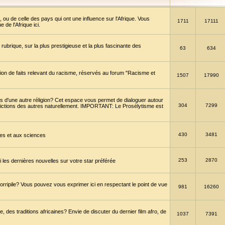
 ou de celle des pays qui ont une influence sur l'Afrique. Vous
1711
17111
de l'Afrique ici.
brique, sur la plus prestigieuse et la plus fascinante des
63
634
ption de faits relevant du racisme, réservés au forum "Racisme et
1507
17990
 d'une autre réligion? Cet espace vous permet de dialoguer autour
304
7299
convictions des autres naturellement. IMPORTANT: Le Prosélytisme est
430
3481
gies et aux sciences
253
2870
es dernières nouvelles sur votre star préférée
horripile? Vous pouvez vous exprimer ici en respectant le point de vue
981
16260
 des traditions africaines? Envie de discuter du dernier film afro, de
1037
7391