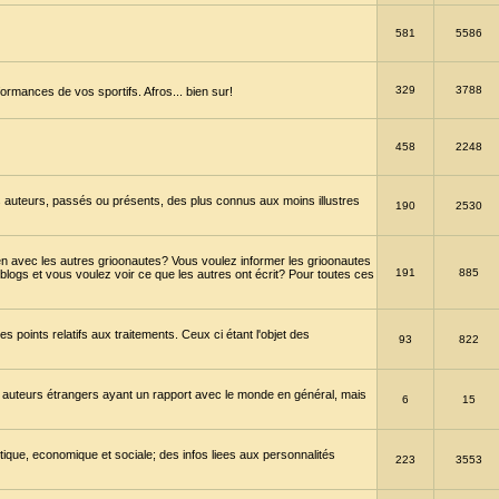
581
5586
329
3788
ormances de vos sportifs. Afros... bien sur!
458
2248
 auteurs, passés ou présents, des plus connus aux moins illustres
190
2530
en avec les autres grioonautes? Vous voulez informer les grioonautes
191
885
blogs et vous voulez voir ce que les autres ont écrit? Pour toutes ces
s points relatifs aux traitements. Ceux ci étant l'objet des
93
822
 auteurs étrangers ayant un rapport avec le monde en général, mais
6
15
itique, economique et sociale; des infos liees aux personnalités
223
3553