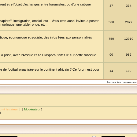
vent être l'objet d'échanges entre forumistes, ou d'une critique
47
334
papiers", immigration, emploi, etc... Vous etes aussi invites a poster
560
2072
 colloque, une table ronde, etc...
itique, économique et sociale; des infos liées aux personnalités
750
12919
90
985
a priori, avec l’Afrique et sa Diaspora, faites le sur cette rubrique.
de football organisée sur le continent africain ? Ce forum est pour
14
199
Toutes les heures so
dministrateur
] [
Modérateur
]
8