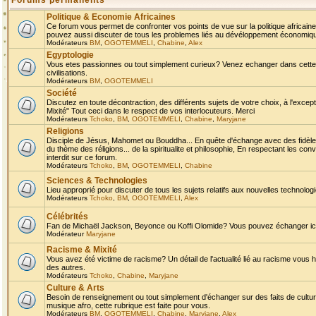
Forums permanents
Politique & Economie Africaines
Ce forum vous permet de confronter vos points de vue sur la politique africaine,
pouvez aussi discuter de tous les problemes liés au dévéloppement économique 
Modérateurs
BM
,
OGOTEMMELI
,
Chabine
,
Alex
Egyptologie
Vous etes passionnes ou tout simplement curieux? Venez echanger dans cette ru
civilisations.
Modérateurs
BM
,
OGOTEMMELI
Société
Discutez en toute décontraction, des différents sujets de votre choix, à l'exce
Mixité" Tout ceci dans le respect de vos interlocuteurs. Merci
Modérateurs
Tchoko
,
BM
,
OGOTEMMELI
,
Chabine
,
Maryjane
Religions
Disciple de Jésus, Mahomet ou Bouddha... En quête d'échange avec des fidèles
du thème des réligions... de la spiritualite et philosophie, En respectant les 
interdit sur ce forum.
Modérateurs
Tchoko
,
BM
,
OGOTEMMELI
,
Chabine
Sciences & Technologies
Lieu approprié pour discuter de tous les sujets relatifs aux nouvelles technolo
Modérateurs
Tchoko
,
BM
,
OGOTEMMELI
,
Alex
Célébrités
Fan de Michaël Jackson, Beyonce ou Koffi Olomide? Vous pouvez échanger ici l
Modérateur
Maryjane
Racisme & Mixité
Vous avez été victime de racisme? Un détail de l'actualité lié au racisme vous 
des autres.
Modérateurs
Tchoko
,
Chabine
,
Maryjane
Culture & Arts
Besoin de renseignement ou tout simplement d'échanger sur des faits de culture,
musique afro, cette rubrique est faite pour vous.
Modérateurs
BM
,
OGOTEMMELI
,
Chabine
,
Maryjane
,
Alex