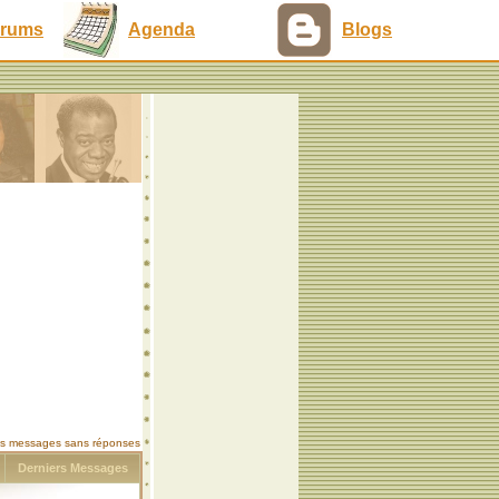
rums
Agenda
Blogs
les messages sans réponses
s
Derniers Messages