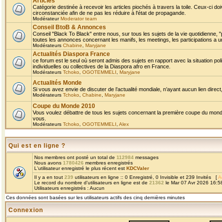
Articles
Catégorie destinée à recevoir les articles piochés à travers la toile. Ceux-ci doi
circonstanciée afin de ne pas les réduire à l'état de propagande.
Modérateur
Moderator team
Conseil BtoB & Annonces
Conseil "Black To Black" entre nous, sur tous les sujets de la vie quotidienne, "
toutes les annonces concernant les manifs, les meetings, les participations a un
Modérateurs
Chabine
,
Maryjane
Actualités Diaspora France
ce forum est le seul où seront admis des sujets en rapport avec la situation pol
individuelles ou collectives de la Diaspora afro en France.
Modérateurs
Tchoko
,
OGOTEMMELI
,
Maryjane
Actualités Monde
Si vous avez envie de discuter de l’actualité mondiale, n’ayant aucun lien direct, 
Modérateurs
Tchoko
,
Chabine
,
Maryjane
Coupe du Monde 2010
Vous voulez débattre de tous les sujets concernant la première coupe du monde 
vous.
Modérateurs
Tchoko
,
OGOTEMMELI
,
Alex
Qui est en ligne ?
Nos membres ont posté un total de
112984
messages
Nous avons
1780426
membres enregistrés
L'utilisateur enregistré le plus récent est
KDCValer
Il y a en tout
239
utilisateurs en ligne :: 0 Enregistré, 0 Invisible et 239 Invités [
A
Le record du nombre d'utilisateurs en ligne est de
21362
le Mar 07 Avr 2026 16:5
Utilisateurs enregistrés : Aucun
Ces données sont basées sur les utilisateurs actifs des cinq dernières minutes
Connexion