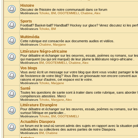
Histoire
Discutez de l'histoire de notre communauté dans ce forum
Modérateurs
Tchoko
,
BM
,
OGOTEMMELI
,
Chabine
,
Alex
Sports
Football? Basket-ball? Handball? Hockey sur glace? Venez discutez ici les perf
Modérateurs
Tchoko
,
BM
Multimédia
Cette rubrique est consacrée aux documents audios et vidéos.
Modérateurs
Chabine
,
Maryjane
Littérature Négro-africaine
Pour débattre et échanger sur les oeuvres, essais, poèmes ou romans, sur les
qui marquent (ou qui ont marqué) de leur plume la littérature négro-africaine .
Modérateurs
BM
,
OGOTEMMELI
,
Chabine
,
Alex
Vos blogs
Vous avez écrit un message sur votre blog que dont vous voulez partager le li
de l'existence de votre blog? Vous êtes un grioonaute non encore converti aux 
raisons et pour d'autres, cet espace est le votre.
Modérateurs
Tchoko
,
Maryjane
Santé
Toutes les questions de sante sont à traiter dans cette rubrique, sans aborder le
compétences attestées. Merci
Modérateurs
Tchoko
,
Maryjane
,
Alex
Littérature Etrangère
Pour débattre et échanger sur les œuvres, essais, poèmes ou romans, sur les
surtout l'Afrique en particulier...
Modérateurs
Tchoko
,
BM
,
OGOTEMMELI
Actualités Diaspora
ce forum est le seul où seront admis des sujets en rapport avec la situation pol
individuelles ou collectives des autres parties de notre Diaspora.
Modérateurs
BM
,
Chabine