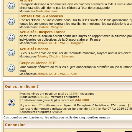
Articles
Catégorie destinée à recevoir les articles piochés à travers la toile. Ceux-ci doi
circonstanciée afin de ne pas les réduire à l'état de propagande.
Modérateur
Moderator team
Conseil BtoB & Annonces
Conseil "Black To Black" entre nous, sur tous les sujets de la vie quotidienne, "
toutes les annonces concernant les manifs, les meetings, les participations a un
Modérateurs
Chabine
,
Maryjane
Actualités Diaspora France
ce forum est le seul où seront admis des sujets en rapport avec la situation pol
individuelles ou collectives de la Diaspora afro en France.
Modérateurs
Tchoko
,
OGOTEMMELI
,
Maryjane
Actualités Monde
Si vous avez envie de discuter de l’actualité mondiale, n’ayant aucun lien direct, 
Modérateurs
Tchoko
,
Chabine
,
Maryjane
Coupe du Monde 2010
Vous voulez débattre de tous les sujets concernant la première coupe du monde 
vous.
Modérateurs
Tchoko
,
OGOTEMMELI
,
Alex
Qui est en ligne ?
Nos membres ont posté un total de
112984
messages
Nous avons
1780467
membres enregistrés
L'utilisateur enregistré le plus récent est
Addie06H
Il y a en tout
274
utilisateurs en ligne :: 0 Enregistré, 0 Invisible et 274 Invités [
A
Le record du nombre d'utilisateurs en ligne est de
21362
le Mar 07 Avr 2026 16:5
Utilisateurs enregistrés : Aucun
Ces données sont basées sur les utilisateurs actifs des cinq dernières minutes
Connexion