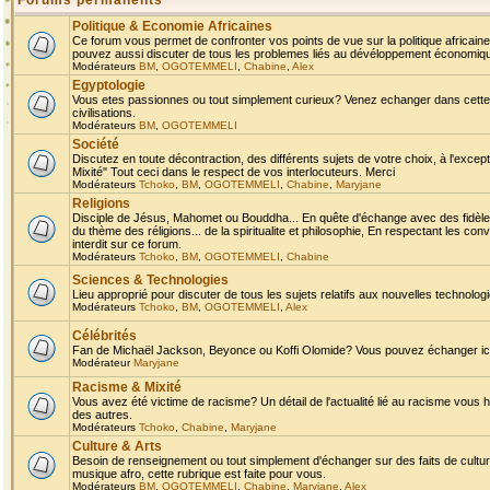
Forums permanents
Politique & Economie Africaines
Ce forum vous permet de confronter vos points de vue sur la politique africaine,
pouvez aussi discuter de tous les problemes liés au dévéloppement économique 
Modérateurs
BM
,
OGOTEMMELI
,
Chabine
,
Alex
Egyptologie
Vous etes passionnes ou tout simplement curieux? Venez echanger dans cette ru
civilisations.
Modérateurs
BM
,
OGOTEMMELI
Société
Discutez en toute décontraction, des différents sujets de votre choix, à l'exce
Mixité" Tout ceci dans le respect de vos interlocuteurs. Merci
Modérateurs
Tchoko
,
BM
,
OGOTEMMELI
,
Chabine
,
Maryjane
Religions
Disciple de Jésus, Mahomet ou Bouddha... En quête d'échange avec des fidèles
du thème des réligions... de la spiritualite et philosophie, En respectant les 
interdit sur ce forum.
Modérateurs
Tchoko
,
BM
,
OGOTEMMELI
,
Chabine
Sciences & Technologies
Lieu approprié pour discuter de tous les sujets relatifs aux nouvelles technolo
Modérateurs
Tchoko
,
BM
,
OGOTEMMELI
,
Alex
Célébrités
Fan de Michaël Jackson, Beyonce ou Koffi Olomide? Vous pouvez échanger ici l
Modérateur
Maryjane
Racisme & Mixité
Vous avez été victime de racisme? Un détail de l'actualité lié au racisme vous 
des autres.
Modérateurs
Tchoko
,
Chabine
,
Maryjane
Culture & Arts
Besoin de renseignement ou tout simplement d'échanger sur des faits de culture,
musique afro, cette rubrique est faite pour vous.
Modérateurs
BM
,
OGOTEMMELI
,
Chabine
,
Maryjane
,
Alex