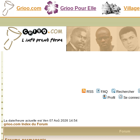
Grioo.com
Grioo Pour Elle
Village
RSS
FAQ
Rechercher
Profil
Se connect
La date/heure actuelle est Ven 07 Aoû 2026 14:54
grioo.com Index du Forum
Forum