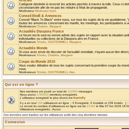
Articles
Catégorie destinée à recevoir les articles piochés à travers la toile. Ceux-ci doi
circonstanciée afin de ne pas les réduire à l'état de propagande.
Modérateur
Moderator team
Conseil BtoB & Annonces
Conseil "Black To Black" entre nous, sur tous les sujets de la vie quotidienne, "
toutes les annonces concernant les manifs, les meetings, les participations a un
Modérateurs
Chabine
,
Maryjane
Actualités Diaspora France
ce forum est le seul où seront admis des sujets en rapport avec la situation pol
individuelles ou collectives de la Diaspora afro en France.
Modérateurs
Tchoko
,
OGOTEMMELI
,
Maryjane
Actualités Monde
Si vous avez envie de discuter de l’actualité mondiale, n’ayant aucun lien direct, 
Modérateurs
Tchoko
,
Chabine
,
Maryjane
Coupe du Monde 2010
Vous voulez débattre de tous les sujets concernant la première coupe du monde 
vous.
Modérateurs
Tchoko
,
OGOTEMMELI
,
Alex
Qui est en ligne ?
Nos membres ont posté un total de
112984
messages
Nous avons
1780503
membres enregistrés
L'utilisateur enregistré le plus récent est
KatrinPy
Il y a en tout
159
utilisateurs en ligne :: 0 Enregistré, 0 Invisible et 159 Invités [
A
Le record du nombre d'utilisateurs en ligne est de
21362
le Mar 07 Avr 2026 16:5
Utilisateurs enregistrés : Aucun
Ces données sont basées sur les utilisateurs actifs des cinq dernières minutes
Connexion