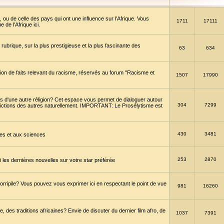
 ou de celle des pays qui ont une influence sur l'Afrique. Vous
1711
17111
de l'Afrique ici.
brique, sur la plus prestigieuse et la plus fascinante des
63
634
ption de faits relevant du racisme, réservés au forum "Racisme et
1507
17990
 d'une autre réligion? Cet espace vous permet de dialoguer autour
304
7299
convictions des autres naturellement. IMPORTANT: Le Prosélytisme est
430
3481
gies et aux sciences
253
2870
es dernières nouvelles sur votre star préférée
horripile? Vous pouvez vous exprimer ici en respectant le point de vue
981
16260
 des traditions africaines? Envie de discuter du dernier film afro, de
1037
7391