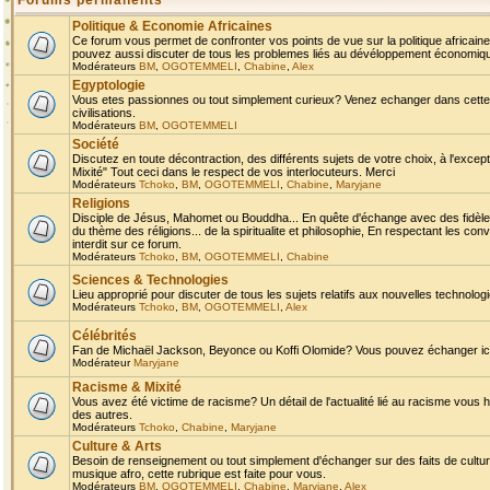
Forums permanents
Politique & Economie Africaines
Ce forum vous permet de confronter vos points de vue sur la politique africaine,
pouvez aussi discuter de tous les problemes liés au dévéloppement économique 
Modérateurs
BM
,
OGOTEMMELI
,
Chabine
,
Alex
Egyptologie
Vous etes passionnes ou tout simplement curieux? Venez echanger dans cette ru
civilisations.
Modérateurs
BM
,
OGOTEMMELI
Société
Discutez en toute décontraction, des différents sujets de votre choix, à l'exce
Mixité" Tout ceci dans le respect de vos interlocuteurs. Merci
Modérateurs
Tchoko
,
BM
,
OGOTEMMELI
,
Chabine
,
Maryjane
Religions
Disciple de Jésus, Mahomet ou Bouddha... En quête d'échange avec des fidèles
du thème des réligions... de la spiritualite et philosophie, En respectant les 
interdit sur ce forum.
Modérateurs
Tchoko
,
BM
,
OGOTEMMELI
,
Chabine
Sciences & Technologies
Lieu approprié pour discuter de tous les sujets relatifs aux nouvelles technolo
Modérateurs
Tchoko
,
BM
,
OGOTEMMELI
,
Alex
Célébrités
Fan de Michaël Jackson, Beyonce ou Koffi Olomide? Vous pouvez échanger ici l
Modérateur
Maryjane
Racisme & Mixité
Vous avez été victime de racisme? Un détail de l'actualité lié au racisme vous 
des autres.
Modérateurs
Tchoko
,
Chabine
,
Maryjane
Culture & Arts
Besoin de renseignement ou tout simplement d'échanger sur des faits de culture,
musique afro, cette rubrique est faite pour vous.
Modérateurs
BM
,
OGOTEMMELI
,
Chabine
,
Maryjane
,
Alex