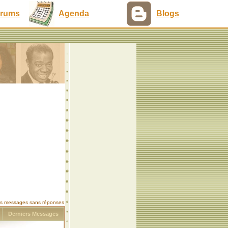
rums
Agenda
Blogs
les messages sans réponses
s
Derniers Messages