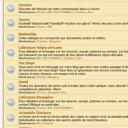
Histoire
Discutez de l'histoire de notre communauté dans ce forum
Modérateurs
Tchoko
,
BM
,
OGOTEMMELI
,
Chabine
,
Alex
Sports
Football? Basket-ball? Handball? Hockey sur glace? Venez discutez ici les perf
Modérateurs
Tchoko
,
BM
Multimédia
Cette rubrique est consacrée aux documents audios et vidéos.
Modérateurs
Chabine
,
Maryjane
Littérature Négro-africaine
Pour débattre et échanger sur les oeuvres, essais, poèmes ou romans, sur les
qui marquent (ou qui ont marqué) de leur plume la littérature négro-africaine .
Modérateurs
BM
,
OGOTEMMELI
,
Chabine
,
Alex
Vos blogs
Vous avez écrit un message sur votre blog que dont vous voulez partager le li
de l'existence de votre blog? Vous êtes un grioonaute non encore converti aux 
raisons et pour d'autres, cet espace est le votre.
Modérateurs
Tchoko
,
Maryjane
Santé
Toutes les questions de sante sont à traiter dans cette rubrique, sans aborder le
compétences attestées. Merci
Modérateurs
Tchoko
,
Maryjane
,
Alex
Littérature Etrangère
Pour débattre et échanger sur les œuvres, essais, poèmes ou romans, sur les
surtout l'Afrique en particulier...
Modérateurs
Tchoko
,
BM
,
OGOTEMMELI
Actualités Diaspora
ce forum est le seul où seront admis des sujets en rapport avec la situation pol
individuelles ou collectives des autres parties de notre Diaspora.
Modérateurs
BM
,
Chabine