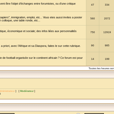
vent être l'objet d'échanges entre forumistes, ou d'une critique
47
334
papiers", immigration, emploi, etc... Vous etes aussi invites a poster
560
2072
 colloque, une table ronde, etc...
itique, économique et sociale; des infos liées aux personnalités
750
12919
90
985
a priori, avec l’Afrique et sa Diaspora, faites le sur cette rubrique.
de football organisée sur le continent africain ? Ce forum est pour
14
199
Toutes les heures so
dministrateur
] [
Modérateur
]
8