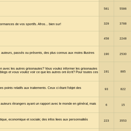
581
5586
329
3788
ormances de vos sportifs. Afros... bien sur!
458
2248
 auteurs, passés ou présents, des plus connus aux moins illustres
190
2530
en avec les autres grioonautes? Vous voulez informer les grioonautes
191
885
blogs et vous voulez voir ce que les autres ont écrit? Pour toutes ces
s points relatifs aux traitements. Ceux ci étant l'objet des
93
822
 auteurs étrangers ayant un rapport avec le monde en général, mais
6
15
itique, economique et sociale; des infos liees aux personnalités
223
3553