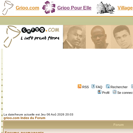
Grioo.com
Grioo Pour Elle
Village
RSS
FAQ
Rechercher
Profil
Se connect
La date/heure actuelle est Jeu 06 Aoû 2026 20:03
grioo.com Index du Forum
Forum