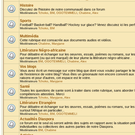
Histoire
Discutez de l'histoire de notre communauté dans ce forum
Modérateurs
Tchoko
,
BM
,
OGOTEMMELI
,
Chabine
,
Alex
Sports
Football? Basket-ball? Handball? Hockey sur glace? Venez discutez ici les perf
Modérateurs
Tchoko
,
BM
Multimédia
Cette rubrique est consacrée aux documents audios et vidéos.
Modérateurs
Chabine
,
Maryjane
Littérature Négro-africaine
Pour débattre et échanger sur les oeuvres, essais, poèmes ou romans, sur les
qui marquent (ou qui ont marqué) de leur plume la littérature négro-africaine .
Modérateurs
BM
,
OGOTEMMELI
,
Chabine
,
Alex
Vos blogs
Vous avez écrit un message sur votre blog que dont vous voulez partager le li
de l'existence de votre blog? Vous êtes un grioonaute non encore converti aux 
raisons et pour d'autres, cet espace est le votre.
Modérateurs
Tchoko
,
Maryjane
Santé
Toutes les questions de sante sont à traiter dans cette rubrique, sans aborder le
compétences attestées. Merci
Modérateurs
Tchoko
,
Maryjane
,
Alex
Littérature Etrangère
Pour débattre et échanger sur les œuvres, essais, poèmes ou romans, sur les
surtout l'Afrique en particulier...
Modérateurs
Tchoko
,
BM
,
OGOTEMMELI
Actualités Diaspora
ce forum est le seul où seront admis des sujets en rapport avec la situation pol
individuelles ou collectives des autres parties de notre Diaspora.
Modérateurs
BM
,
Chabine