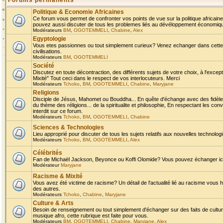
Forums permanents
Politique & Economie Africaines
Ce forum vous permet de confronter vos points de vue sur la politique africaine,
pouvez aussi discuter de tous les problemes liés au dévéloppement économique 
Modérateurs
BM
,
OGOTEMMELI
,
Chabine
,
Alex
Egyptologie
Vous etes passionnes ou tout simplement curieux? Venez echanger dans cette ru
civilisations.
Modérateurs
BM
,
OGOTEMMELI
Société
Discutez en toute décontraction, des différents sujets de votre choix, à l'exce
Mixité" Tout ceci dans le respect de vos interlocuteurs. Merci
Modérateurs
Tchoko
,
BM
,
OGOTEMMELI
,
Chabine
,
Maryjane
Religions
Disciple de Jésus, Mahomet ou Bouddha... En quête d'échange avec des fidèles
du thème des réligions... de la spiritualite et philosophie, En respectant les 
interdit sur ce forum.
Modérateurs
Tchoko
,
BM
,
OGOTEMMELI
,
Chabine
Sciences & Technologies
Lieu approprié pour discuter de tous les sujets relatifs aux nouvelles technolo
Modérateurs
Tchoko
,
BM
,
OGOTEMMELI
,
Alex
Célébrités
Fan de Michaël Jackson, Beyonce ou Koffi Olomide? Vous pouvez échanger ici l
Modérateur
Maryjane
Racisme & Mixité
Vous avez été victime de racisme? Un détail de l'actualité lié au racisme vous 
des autres.
Modérateurs
Tchoko
,
Chabine
,
Maryjane
Culture & Arts
Besoin de renseignement ou tout simplement d'échanger sur des faits de culture,
musique afro, cette rubrique est faite pour vous.
Modérateurs
BM
,
OGOTEMMELI
,
Chabine
,
Maryjane
,
Alex