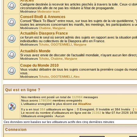
Articles
Catégorie destinée à recevoir les articles piochés à travers la toile. Ceux-ci doi
circonstanciée afin de ne pas les réduire à l'état de propagande.
Modérateur
Moderator team
Conseil BtoB & Annonces
Conseil "Black To Black" entre nous, sur tous les sujets de la vie quotidienne, "
toutes les annonces concernant les manifs, les meetings, les participations a un
Modérateurs
Chabine
,
Maryjane
Actualités Diaspora France
ce forum est le seul où seront admis des sujets en rapport avec la situation pol
individuelles ou collectives de la Diaspora afro en France.
Modérateurs
Tchoko
,
OGOTEMMELI
,
Maryjane
Actualités Monde
Si vous avez envie de discuter de l’actualité mondiale, n’ayant aucun lien direct, 
Modérateurs
Tchoko
,
Chabine
,
Maryjane
Coupe du Monde 2010
Vous voulez débattre de tous les sujets concernant la première coupe du monde 
vous.
Modérateurs
Tchoko
,
OGOTEMMELI
,
Alex
Qui est en ligne ?
Nos membres ont posté un total de
112984
messages
Nous avons
1780394
membres enregistrés
L'utilisateur enregistré le plus récent est
AlizaKno
Il y a en tout
384
utilisateurs en ligne :: 0 Enregistré, 0 Invisible et 384 Invités [
A
Le record du nombre d'utilisateurs en ligne est de
21362
le Mar 07 Avr 2026 16:5
Utilisateurs enregistrés : Aucun
Ces données sont basées sur les utilisateurs actifs des cinq dernières minutes
Connexion