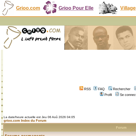
Grioo.com
Grioo Pour Elle
Village
RSS
FAQ
Rechercher
Profil
Se connect
La date/heure actuelle est Jeu 06 Aoû 2026 04:05
grioo.com Index du Forum
Forum