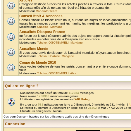
Articles
Catégorie destinée à recevoir les articles piochés à travers la toile. Ceux-ci doi
circonstanciée afin de ne pas les réduire à l'état de propagande.
Modérateur
Moderator team
Conseil BtoB & Annonces
Conseil "Black To Black" entre nous, sur tous les sujets de la vie quotidienne, "
toutes les annonces concernant les manifs, les meetings, les participations a un
Modérateurs
Chabine
,
Maryjane
Actualités Diaspora France
ce forum est le seul où seront admis des sujets en rapport avec la situation pol
individuelles ou collectives de la Diaspora afro en France.
Modérateurs
Tchoko
,
OGOTEMMELI
,
Maryjane
Actualités Monde
Si vous avez envie de discuter de l’actualité mondiale, n’ayant aucun lien direct, 
Modérateurs
Tchoko
,
Chabine
,
Maryjane
Coupe du Monde 2010
Vous voulez débattre de tous les sujets concernant la première coupe du monde 
vous.
Modérateurs
Tchoko
,
OGOTEMMELI
,
Alex
Qui est en ligne ?
Nos membres ont posté un total de
112984
messages
Nous avons
1780339
membres enregistrés
L'utilisateur enregistré le plus récent est
WRURefug
Il y a en tout
531
utilisateurs en ligne :: 0 Enregistré, 0 Invisible et 531 Invités [
A
Le record du nombre d'utilisateurs en ligne est de
21362
le Mar 07 Avr 2026 16:5
Utilisateurs enregistrés : Aucun
Ces données sont basées sur les utilisateurs actifs des cinq dernières minutes
Connexion