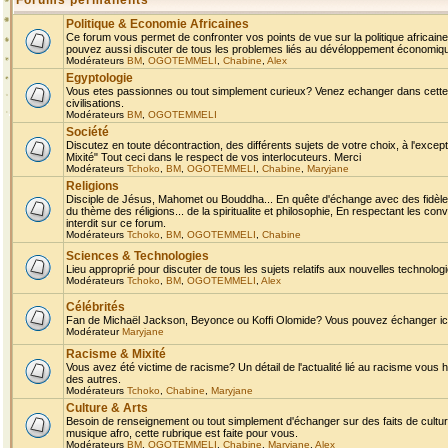
Forums permanents
Politique & Economie Africaines
Ce forum vous permet de confronter vos points de vue sur la politique africaine,
pouvez aussi discuter de tous les problemes liés au dévéloppement économique 
Modérateurs
BM
,
OGOTEMMELI
,
Chabine
,
Alex
Egyptologie
Vous etes passionnes ou tout simplement curieux? Venez echanger dans cette ru
civilisations.
Modérateurs
BM
,
OGOTEMMELI
Société
Discutez en toute décontraction, des différents sujets de votre choix, à l'exce
Mixité" Tout ceci dans le respect de vos interlocuteurs. Merci
Modérateurs
Tchoko
,
BM
,
OGOTEMMELI
,
Chabine
,
Maryjane
Religions
Disciple de Jésus, Mahomet ou Bouddha... En quête d'échange avec des fidèles
du thème des réligions... de la spiritualite et philosophie, En respectant les 
interdit sur ce forum.
Modérateurs
Tchoko
,
BM
,
OGOTEMMELI
,
Chabine
Sciences & Technologies
Lieu approprié pour discuter de tous les sujets relatifs aux nouvelles technolo
Modérateurs
Tchoko
,
BM
,
OGOTEMMELI
,
Alex
Célébrités
Fan de Michaël Jackson, Beyonce ou Koffi Olomide? Vous pouvez échanger ici l
Modérateur
Maryjane
Racisme & Mixité
Vous avez été victime de racisme? Un détail de l'actualité lié au racisme vous 
des autres.
Modérateurs
Tchoko
,
Chabine
,
Maryjane
Culture & Arts
Besoin de renseignement ou tout simplement d'échanger sur des faits de culture,
musique afro, cette rubrique est faite pour vous.
Modérateurs
BM
,
OGOTEMMELI
,
Chabine
,
Maryjane
,
Alex