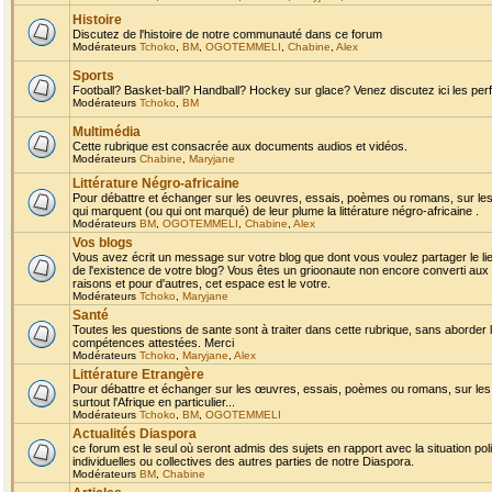
Histoire
Discutez de l'histoire de notre communauté dans ce forum
Modérateurs
Tchoko
,
BM
,
OGOTEMMELI
,
Chabine
,
Alex
Sports
Football? Basket-ball? Handball? Hockey sur glace? Venez discutez ici les perf
Modérateurs
Tchoko
,
BM
Multimédia
Cette rubrique est consacrée aux documents audios et vidéos.
Modérateurs
Chabine
,
Maryjane
Littérature Négro-africaine
Pour débattre et échanger sur les oeuvres, essais, poèmes ou romans, sur les
qui marquent (ou qui ont marqué) de leur plume la littérature négro-africaine .
Modérateurs
BM
,
OGOTEMMELI
,
Chabine
,
Alex
Vos blogs
Vous avez écrit un message sur votre blog que dont vous voulez partager le li
de l'existence de votre blog? Vous êtes un grioonaute non encore converti aux 
raisons et pour d'autres, cet espace est le votre.
Modérateurs
Tchoko
,
Maryjane
Santé
Toutes les questions de sante sont à traiter dans cette rubrique, sans aborder le
compétences attestées. Merci
Modérateurs
Tchoko
,
Maryjane
,
Alex
Littérature Etrangère
Pour débattre et échanger sur les œuvres, essais, poèmes ou romans, sur les
surtout l'Afrique en particulier...
Modérateurs
Tchoko
,
BM
,
OGOTEMMELI
Actualités Diaspora
ce forum est le seul où seront admis des sujets en rapport avec la situation pol
individuelles ou collectives des autres parties de notre Diaspora.
Modérateurs
BM
,
Chabine