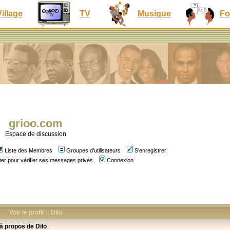
Village
TV
Musique
Fo
grioo.com
Espace de discussion
Liste des Membres
Groupes d'utilisateurs
S'enregistrer
er pour vérifier ses messages privés
Connexion
Voir le profil :: Dilo
 à propos de Dilo