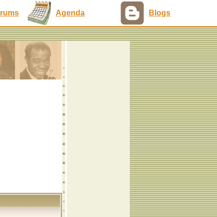
rums
Agenda
Blogs