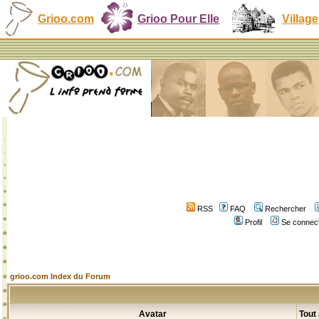
Grioo.com
Grioo Pour Elle
Village
RSS
FAQ
Rechercher
Profil
Se connect
grioo.com Index du Forum
Avatar
Tout