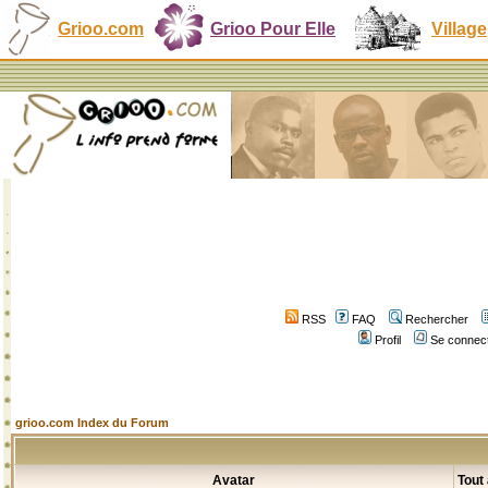
Grioo.com
Grioo Pour Elle
Village
RSS
FAQ
Rechercher
Profil
Se connect
grioo.com Index du Forum
Avatar
Tout