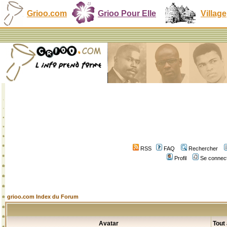
Grioo.com
Grioo Pour Elle
Village
RSS
FAQ
Rechercher
Profil
Se connect
grioo.com Index du Forum
Avatar
Tout