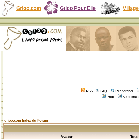
Grioo.com
Grioo Pour Elle
Village
RSS
FAQ
Rechercher
Profil
Se connect
grioo.com Index du Forum
Avatar
Tout