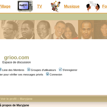
Village
TV
Musique
Fo
grioo.com
Espace de discussion
Liste des Membres
Groupes d'utilisateurs
S'enregistrer
er pour vérifier ses messages privés
Connexion
Voir le profil :: Maryjane
 à propos de Maryjane