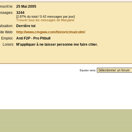
Inscrit le:
25 Mai 2005
ssages:
3244
[2.87% du total / 0.42 messages par jour]
Trouver tous les messages de Maryjane
lisation:
Derrière toi
ite Web:
http://www.cmgww.com/historic/malcolm/
Emploi:
Anti F2P - Pro Pitbull
Loisirs:
M'appliquer à ne laisser personne me faire chier.
Sauter vers: