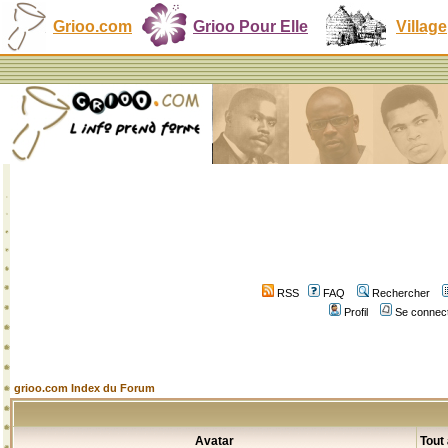
Grioo.com
Grioo Pour Elle
Village
RSS
FAQ
Rechercher
Profil
Se connect
grioo.com Index du Forum
Avatar
Tout