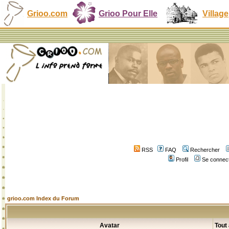
Grioo.com
Grioo Pour Elle
Village
RSS
FAQ
Rechercher
Profil
Se connect
grioo.com Index du Forum
Avatar
Tout