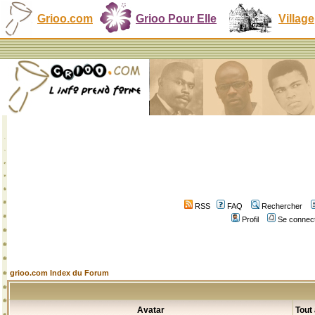
Grioo.com
Grioo Pour Elle
Village
RSS
FAQ
Rechercher
Profil
Se connect
grioo.com Index du Forum
Avatar
Tout