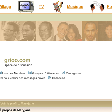
Village
TV
Musique
Fo
grioo.com
Espace de discussion
Liste des Membres
Groupes d'utilisateurs
S'enregistrer
er pour vérifier ses messages privés
Connexion
Voir le profil :: Maryjane
 à propos de Maryjane