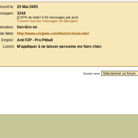
Inscrit le:
25 Mai 2005
ssages:
3244
[2.87% du total / 0.42 messages par jour]
Trouver tous les messages de Maryjane
lisation:
Derrière toi
ite Web:
http://www.cmgww.com/historic/malcolm/
Emploi:
Anti F2P - Pro Pitbull
Loisirs:
M'appliquer à ne laisser personne me faire chier.
Sauter vers: