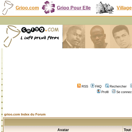
Grioo.com
Grioo Pour Elle
Village
RSS
FAQ
Rechercher
Profil
Se connect
grioo.com Index du Forum
Avatar
Tout