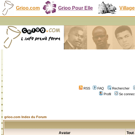
Grioo.com
Grioo Pour Elle
Village
RSS
FAQ
Rechercher
Profil
Se connect
grioo.com Index du Forum
Avatar
Tout