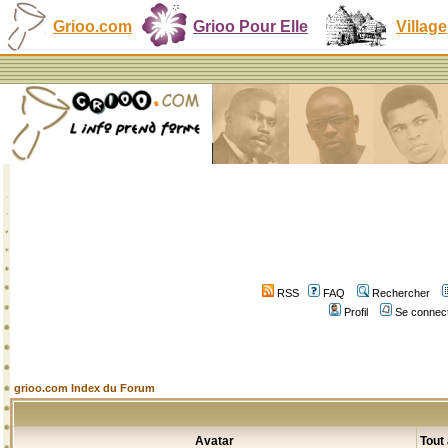
Grioo.com
Grioo Pour Elle
Village
RSS
FAQ
Rechercher
Profil
Se connect
grioo.com Index du Forum
Avatar
Tout