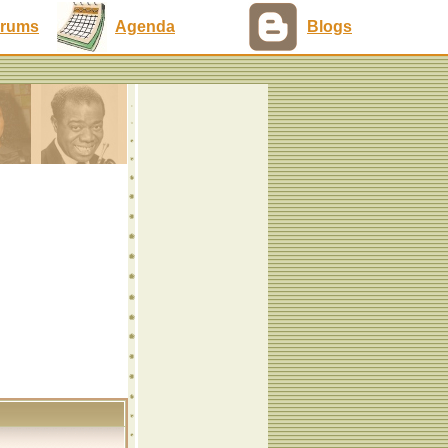
rums
Agenda
Blogs