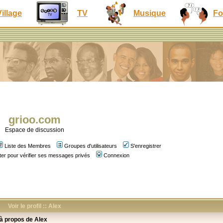
Village
TV
Musique
Fo
grioo.com
Espace de discussion
Liste des Membres
Groupes d'utilisateurs
S'enregistrer
er pour vérifier ses messages privés
Connexion
Voir le profil :: Alex
 à propos de Alex