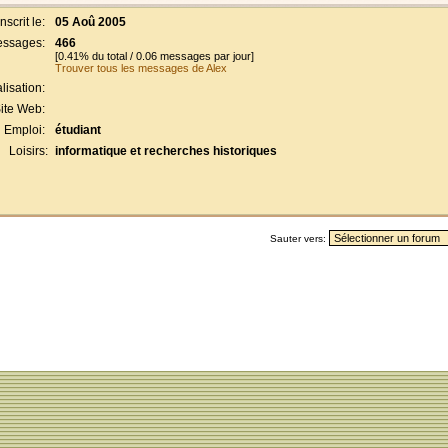
Inscrit le:
05 Aoû 2005
ssages:
466
[0.41% du total / 0.06 messages par jour]
Trouver tous les messages de Alex
lisation:
ite Web:
Emploi:
étudiant
Loisirs:
informatique et recherches historiques
Sauter vers: