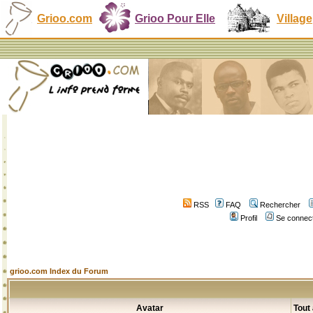
Grioo.com
Grioo Pour Elle
Village
RSS
FAQ
Rechercher
Profil
Se connect
grioo.com Index du Forum
Avatar
Tout