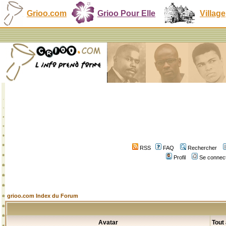
Grioo.com
Grioo Pour Elle
Village
RSS
FAQ
Rechercher
Profil
Se connect
grioo.com Index du Forum
Avatar
Tout