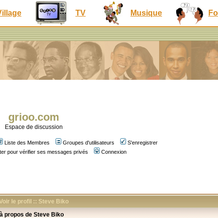
Village
TV
Musique
Fo
grioo.com
Espace de discussion
Liste des Membres
Groupes d'utilisateurs
S'enregistrer
er pour vérifier ses messages privés
Connexion
Voir le profil :: Steve Biko
 à propos de Steve Biko