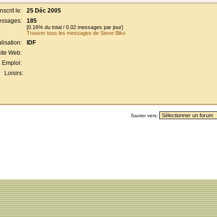
Inscrit le:
25 Déc 2005
ssages:
185
[0.16% du total / 0.02 messages par jour]
Trouver tous les messages de Steve Biko
lisation:
IDF
ite Web:
Emploi:
Loisirs:
Sauter vers: