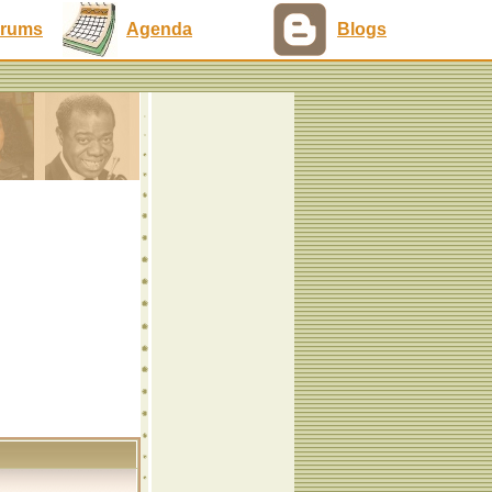
rums
Agenda
Blogs