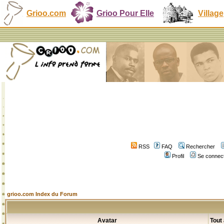
Grioo.com
Grioo Pour Elle
Village
RSS
FAQ
Rechercher
Profil
Se connect
grioo.com Index du Forum
Avatar
Tout