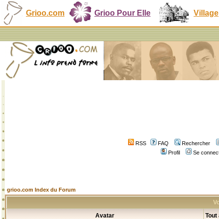
Grioo.com
Grioo Pour Elle
Village
RSS
FAQ
Rechercher
Profil
Se connect
grioo.com Index du Forum
Vo
Avatar
Tout