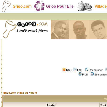
Grioo.com
Grioo Pour Elle
Village
RSS
FAQ
Rechercher
Profil
Se connect
grioo.com Index du Forum
Vo
Avatar
Tout