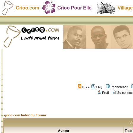
Grioo.com
Grioo Pour Elle
Village
RSS
FAQ
Rechercher
Profil
Se connect
grioo.com Index du Forum
Vo
Avatar
Tout