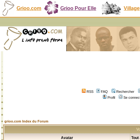
Grioo.com
Grioo Pour Elle
Village
RSS
FAQ
Rechercher
Profil
Se connect
grioo.com Index du Forum
Vo
Avatar
Tout