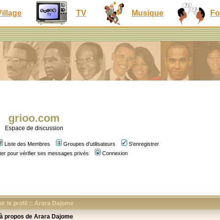
Village
TV
Musique
Fo
grioo.com
Espace de discussion
Liste des Membres
Groupes d'utilisateurs
S'enregistrer
er pour vérifier ses messages privés
Connexion
ir le profil :: Arara Dajome
 à propos de Arara Dajome