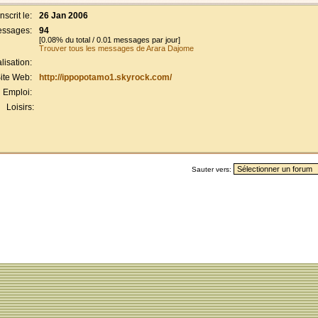
Inscrit le:
26 Jan 2006
ssages:
94
[0.08% du total / 0.01 messages par jour]
Trouver tous les messages de Arara Dajome
lisation:
ite Web:
http://ippopotamo1.skyrock.com/
Emploi:
Loisirs:
Sauter vers: