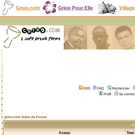
Grioo.com
Grioo Pour Elle
Village
RSS
FAQ
Rechercher
Profil
Se connect
grioo.com Index du Forum
Vo
Avatar
Tout