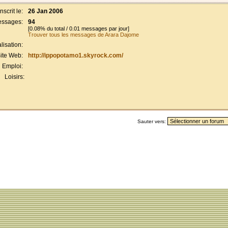
Inscrit le:
26 Jan 2006
ssages:
94
[0.08% du total / 0.01 messages par jour]
Trouver tous les messages de Arara Dajome
lisation:
ite Web:
http://ippopotamo1.skyrock.com/
Emploi:
Loisirs:
Sauter vers: