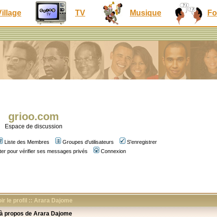
Village
TV
Musique
Fo
grioo.com
Espace de discussion
Liste des Membres
Groupes d'utilisateurs
S'enregistrer
er pour vérifier ses messages privés
Connexion
ir le profil :: Arara Dajome
 à propos de Arara Dajome