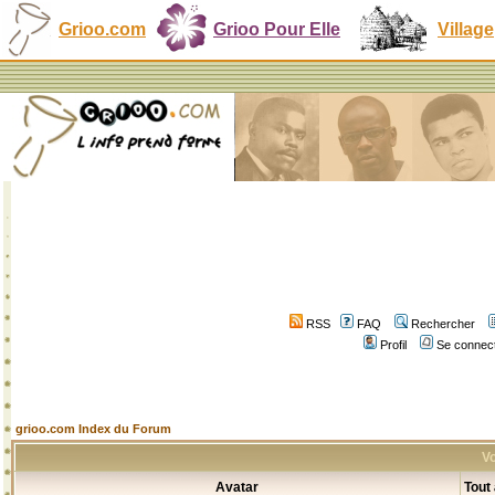
Grioo.com
Grioo Pour Elle
Village
RSS
FAQ
Rechercher
Profil
Se connect
grioo.com Index du Forum
Vo
Avatar
Tout