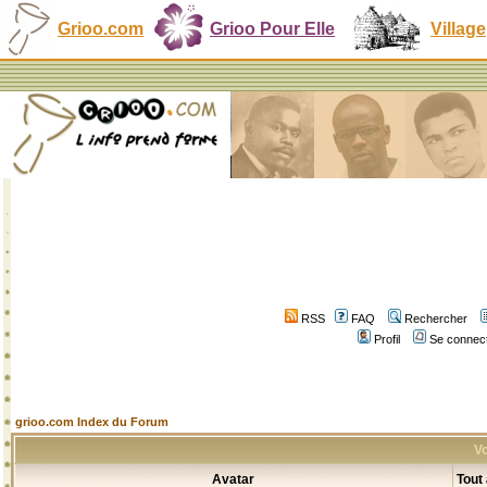
Grioo.com
Grioo Pour Elle
Village
RSS
FAQ
Rechercher
Profil
Se connect
grioo.com Index du Forum
Vo
Avatar
Tout