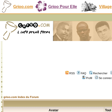
Grioo.com
Grioo Pour Elle
Village
RSS
FAQ
Rechercher
Profil
Se connect
grioo.com Index du Forum
Avatar
Tout