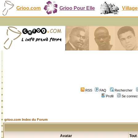
Grioo.com
Grioo Pour Elle
Village
RSS
FAQ
Rechercher
Profil
Se connect
grioo.com Index du Forum
Avatar
Tout