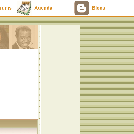
rums
Agenda
Blogs