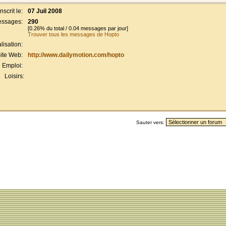
Inscrit le:
07 Juil 2008
ssages:
290
[0.26% du total / 0.04 messages par jour]
Trouver tous les messages de Hopto
lisation:
ite Web:
http://www.dailymotion.com/hopto
Emploi:
Loisirs:
Sauter vers: