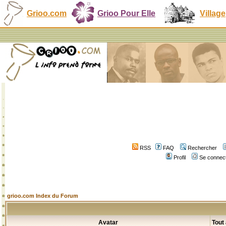
Grioo.com
Grioo Pour Elle
Village
RSS
FAQ
Rechercher
Profil
Se connect
grioo.com Index du Forum
Avatar
Tout