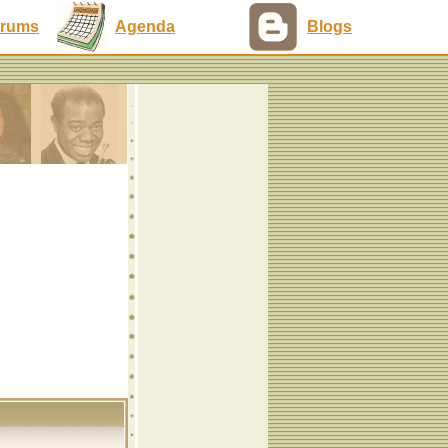
rums
Agenda
Blogs