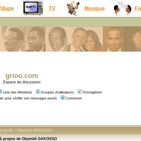
Village
TV
Musique
Fo
grioo.com
Espace de discussion
Liste des Membres
Groupes d'utilisateurs
S'enregistrer
er pour vérifier ses messages privés
Connexion
 le profil :: Obambé GAKOSSO
 à propos de Obambé GAKOSSO