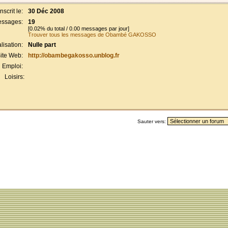
Inscrit le:
30 Déc 2008
ssages:
19
[0.02% du total / 0.00 messages par jour]
Trouver tous les messages de Obambé GAKOSSO
lisation:
Nulle part
ite Web:
http://obambegakosso.unblog.fr
Emploi:
Loisirs:
Sauter vers: