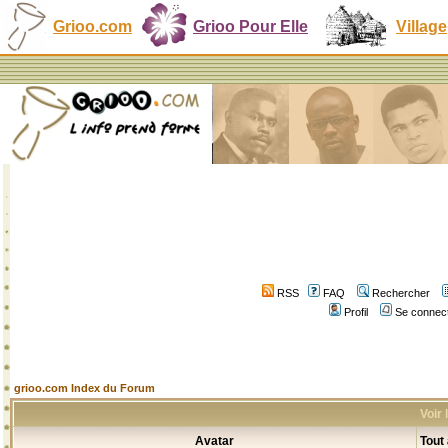
Grioo.com
Grioo Pour Elle
Village
RSS
FAQ
Rechercher
Profil
Se connect
grioo.com Index du Forum
Voir
Avatar
Tout