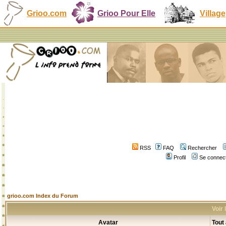
Grioo.com
Grioo Pour Elle
Village
RSS
FAQ
Rechercher
Profil
Se connect
grioo.com Index du Forum
Voir
Avatar
Tout