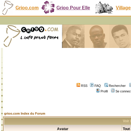
Grioo.com
Grioo Pour Elle
Village
RSS
FAQ
Rechercher
Profil
Se connect
grioo.com Index du Forum
Voir
Avatar
Tout