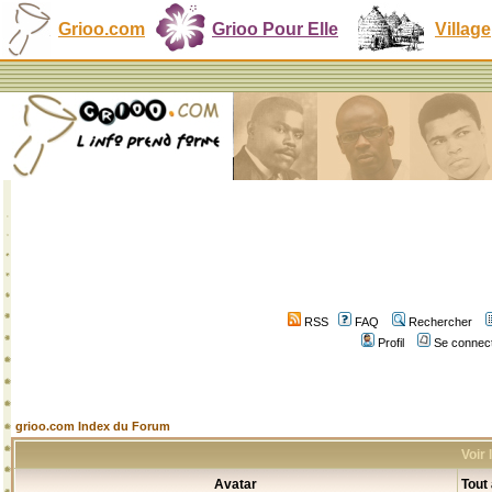
Grioo.com
Grioo Pour Elle
Village
RSS
FAQ
Rechercher
Profil
Se connect
grioo.com Index du Forum
Voir
Avatar
Tout