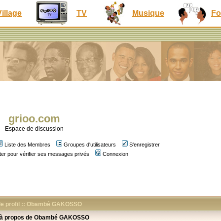
Village
TV
Musique
Fo
grioo.com
Espace de discussion
Liste des Membres
Groupes d'utilisateurs
S'enregistrer
er pour vérifier ses messages privés
Connexion
 le profil :: Obambé GAKOSSO
 à propos de Obambé GAKOSSO