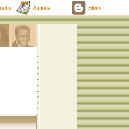
rums
Agenda
Blogs