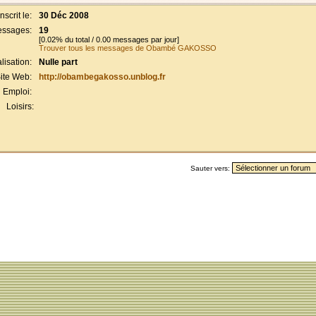
Inscrit le:
30 Déc 2008
ssages:
19
[0.02% du total / 0.00 messages par jour]
Trouver tous les messages de Obambé GAKOSSO
lisation:
Nulle part
ite Web:
http://obambegakosso.unblog.fr
Emploi:
Loisirs:
Sauter vers: