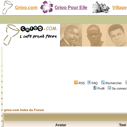
Grioo.com
Grioo Pour Elle
Village
RSS
FAQ
Rechercher
Profil
Se connect
grioo.com Index du Forum
Avatar
Tout