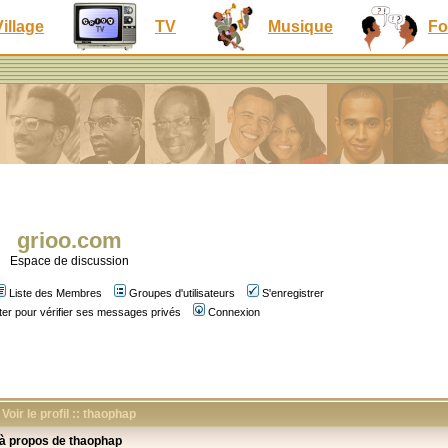
Village
TV
Musique
Fo
grioo.com
Espace de discussion
Liste des Membres
Groupes d'utilisateurs
S'enregistrer
er pour vérifier ses messages privés
Connexion
Voir le profil :: thaophap
 à propos de thaophap