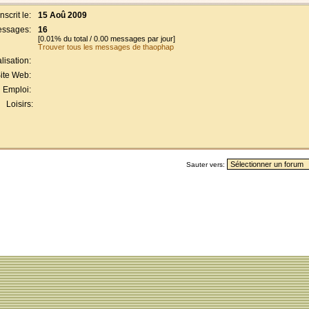
Inscrit le:
15 Aoû 2009
ssages:
16
[0.01% du total / 0.00 messages par jour]
Trouver tous les messages de thaophap
lisation:
ite Web:
Emploi:
Loisirs:
Sauter vers: