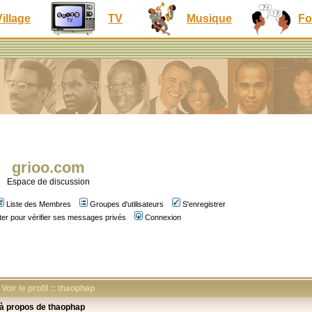
Village
TV
Musique
Fo
grioo.com
Espace de discussion
Liste des Membres
Groupes d'utilisateurs
S'enregistrer
er pour vérifier ses messages privés
Connexion
Voir le profil :: thaophap
 à propos de thaophap