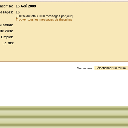
Inscrit le:
15 Aoû 2009
ssages:
16
[0.01% du total / 0.00 messages par jour]
Trouver tous les messages de thaophap
lisation:
ite Web:
Emploi:
Loisirs:
Sauter vers: