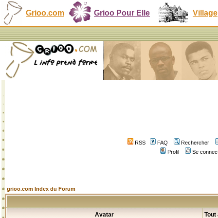
Grioo.com
Grioo Pour Elle
Village
RSS
FAQ
Rechercher
Profil
Se connect
grioo.com Index du Forum
Avatar
Tout