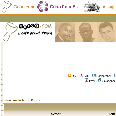
Grioo.com
Grioo Pour Elle
Village
RSS
FAQ
Rechercher
Profil
Se connect
grioo.com Index du Forum
Avatar
Tout