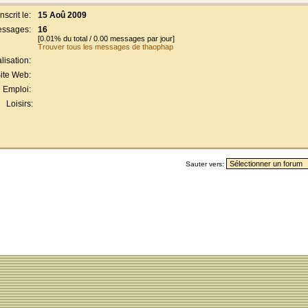
Inscrit le:
15 Aoû 2009
ssages:
16
[0.01% du total / 0.00 messages par jour]
Trouver tous les messages de thaophap
lisation:
ite Web:
Emploi:
Loisirs:
Sauter vers: