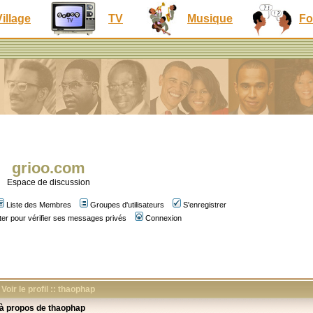
Village
TV
Musique
Fo
grioo.com
Espace de discussion
Liste des Membres
Groupes d'utilisateurs
S'enregistrer
er pour vérifier ses messages privés
Connexion
Voir le profil :: thaophap
 à propos de thaophap