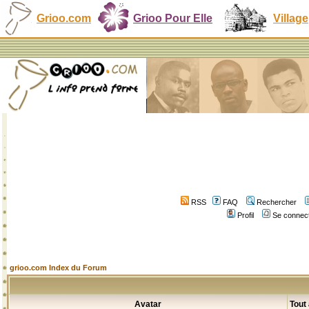
Grioo.com
Grioo Pour Elle
Village
RSS
FAQ
Rechercher
Profil
Se connect
grioo.com Index du Forum
Avatar
Tout